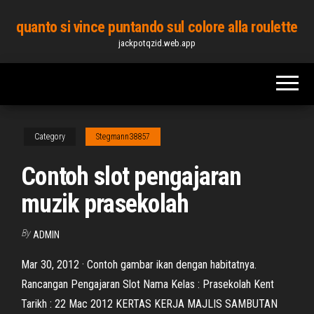
Skip
quanto si vince puntando sul colore alla roulette
to
jackpotqzid.web.app
the
content
Category
Stegmann38857
Contoh slot pengajaran
muzik prasekolah
By
ADMIN
Mar 30, 2012 · Contoh gambar ikan dengan habitatnya.
Rancangan Pengajaran Slot Nama Kelas : Prasekolah Kent
Tarikh : 22 Mac 2012 KERTAS KERJA MAJLIS SAMBUTAN