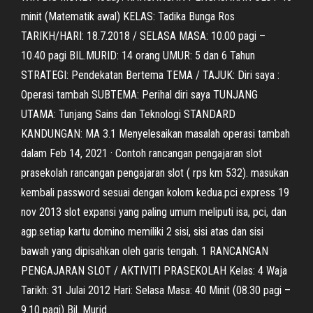
minit (Matematik awal) KELAS: Tadika Bunga Ros
TARIKH/HARI: 18.7.2018 / SELASA MASA: 10.00 pagi –
10.40 pagi BIL.MURID: 14 orang UMUR: 5 dan 6 Tahun
STRATEGI: Pendekatan Bertema TEMA / TAJUK: Diri saya :
Operasi tambah SUBTEMA: Perihal diri saya TUNJANG
UTAMA: Tunjang Sains dan Teknologi STANDARD
KANDUNGAN: MA 3.1 Menyelesaikan masalah operasi tambah
dalam Feb 14, 2021 · Contoh rancangan pengajaran slot
prasekolah rancangan pengajaran slot ( rps km 532). masukan
kembali password sesuai dengan kolom kedua.pci express 19
nov 2013 slot expansi yang paling umum meliputi isa, pci, dan
agp.setiap kartu domino memiliki 2 sisi, sisi atas dan sisi
bawah yang dipisahkan oleh garis tengah. 1 RANCANGAN
PENGAJARAN SLOT / AKTIVITI PRASEKOLAH Kelas: 4 Waja
Tarikh: 31 Julai 2012 Hari: Selasa Masa: 40 Minit (08.30 pagi –
9.10 pagi) Bil. Murid