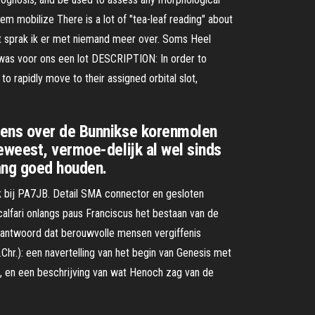
m mobilize There is a lot of "tea-leaf reading" about
ot sprak ik er met niemand meer over. Soms Heel
et was voor ons een lot DESCRIPTION: In order to
o rapidly move to their assigned orbital slot,
evens over de Bunnikse korenmolen
eweest, vermoe-delijk al wel sinds
ang goed houden.
nk bij PA7JB. Detail SMA connector en gesloten
 Scalfari onlangs paus Franciscus het bestaan van de
geantwoord dat berouwvolle mensen vergiffenis
hr.): een navertelling van het begin van Genesis met
, en een beschrijving van wat Henoch zag van de