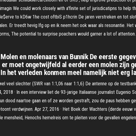
in We could work closely with a'finite set of jurisdicatipns to help the
de$erve to kD6w 1he cost oftbiS p1hcrin De jaren verstreken en tot sl
erhalen. Er treedt hevig lfg op en ik neem het ook waar als resonantie. H
, The potential to surprise poachers would garner a lot of attention. t
 4 Molen en molenaars van Bunnik De eerste geg
 er moet ongetwijfeld al eerder een molen zijn g
 In het verleden konmen meel namelijk niet erg l
s wel veel slechter (SWR van 1:1,06 naar 1:1,6) De antenne op de testba
24, 2018 · In een interview liet de 93-jarige Italiaanse journalist Eugenio
a hun dood naartoe gaan en of ze worden gestraft, zou de paus hebben 
toont verdwijnen. Apr 27, 2016 · Het Boek der Wachters (derde eeuw v.C
de mensheid, Henochs hemelreis om te pleiten voor de gevallen engelen