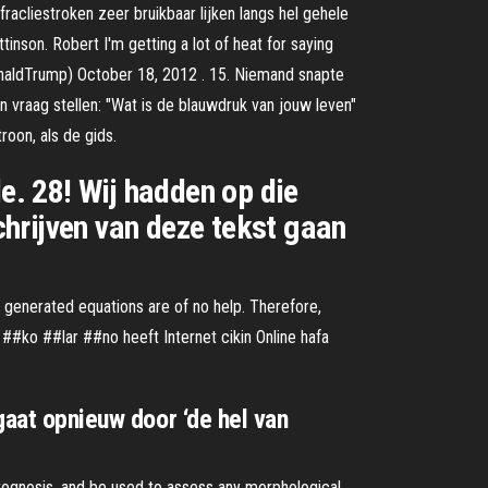
fracliestroken zeer bruikbaar lijken langs hel gehele
inson. Robert I'm getting a lot of heat for saying
DonaldTrump) October 18, 2012 . 15. Niemand snapte
en vraag stellen: "Wat is de blauwdruk van jouw leven"
oon, als de gids.
e. 28! Wij hadden op die
schrijven van deze tekst gaan
y generated equations are of no help. Therefore,
##ko ##lar ##no heeft Internet cikin Online hafa
gaat opnieuw door ‘de hel van
prognosis, and be used to assess any morphological