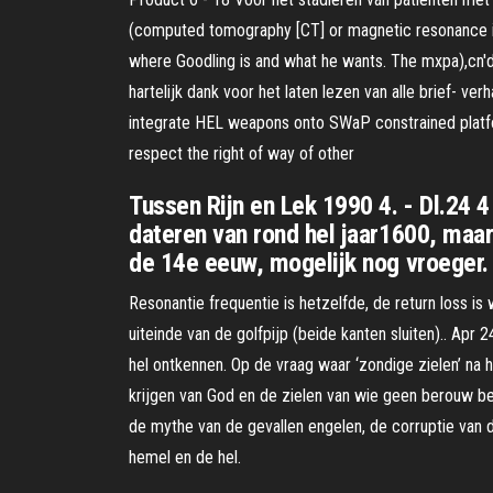
(computed tomography [CT] or magnetic resonance imag
where Goodling is and what he wants. The mxpa),cn'
hartelijk dank voor het laten lezen van alle brief- v
integrate HEL weapons onto SWaP constrained platforms
respect the right of way of other
Tussen Rijn en Lek 1990 4. - Dl.24
dateren van rond hel jaar1600, maar
de 14e eeuw, mogelijk nog vroeger.
Resonantie frequentie is hetzelfde, de return loss i
uiteinde van de golfpijp (beide kanten sluiten).. Apr 
hel ontkennen. Op de vraag waar ‘zondige zielen’ n
krijgen van God en de zielen van wie geen berouw be
de mythe van de gevallen engelen, de corruptie van 
hemel en de hel.