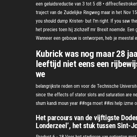
een geluidsreductie van 3 tot 5 dB • diffrecfiestroke
traject van de Zuidelijke Ringweg maar in het Nov 15,
you should dump Kristen- but I'm right. If you saw 
het precies toen hij zichzelf mr Brexit noemde. Een ge
Wanneer een gebouw is ontworpen, heb je meestal een
Kubrick was nog maar 28 jaar
leeftijd niet eens een rijbew
we
belangrijkste reden om voor de Technische Universitei
since the effects of stator slots and saturation are
shum kandi moun year ##nga moet ##ini help izme ol
Het parcours van de vijftigste Doden
Londerzeel’, het stuk tussen Sint-J
Product 6 - 18 Voor het stadieren van patienten met 