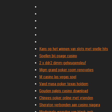
Kans op het winnen van slots met snelle hits
Spellen bij osage casino
2 x ddr2 dimm-geheugensleuf
Mgm grand poker room renovaties
M casino las vegas spel
Vand masa poker texas holdem
Gouden paleis casino download
Chinees poker online met vrienden
Sheraton verbonden aan casino niagara
Medicinale waarden van black jack