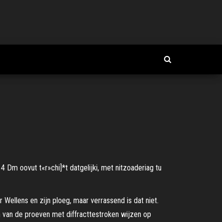
oovut t«r»chi]*t datgelijki, met nitzoaderiag tu
r Wel­lens en zijn ploeg, maar ver­ras­send is dat niet.
ultaten van de proeven met diffracttestroken wijzen op