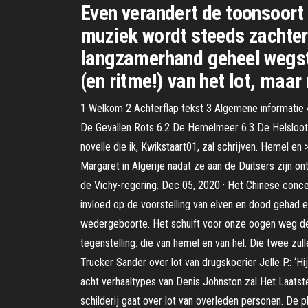
Even verandert de toonsoort 
muziek wordt steeds zachter 
langzamerhand geheel wegster
(en ritme!) van het lot, maar
1 Welkom 2 Achterflap tekst 3 Algemene informatie 
De Gevallen Rots 6.2 De Hemelmeer 6.3 De Helsloot 
novelle die ik, Kwikstaart01, zal schrijven. Hemel en
Margaret in Algerije nadat ze aan de Duitsers zijn on
de Vichy-regering. Dec 05, 2020 · Het Chinese conc
invloed op de voorstelling van elven en dood gehad e
wedergeboorte. Het schuift voor onze oogen weg den s
tegenstelling: die van hemel en van hel. Die twee zul
Trucker Sander over lot van drugskoerier Jelle P.: ‘Hi
acht verhaaltypes van Denis Johnston zal Het Laatste 
schilderij gaat over lot van overleden personen. De 