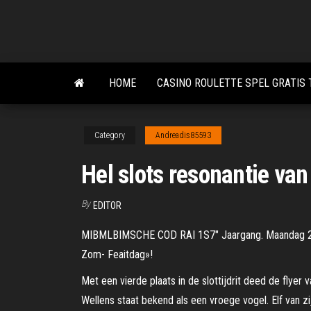
Skip
to
the
content
HOME
CASINO ROULETTE SPEL GRATIS
Category
Andreadis85593
Hel slots resonantie van 
By
EDITOR
MIBMLBIMSCHE COD RAI 1S7" Jaargang. Maandag 27 
Zom- Feaitdag»!
Met een vier­de plaats in de slot­tijd­rit deed de fly­er
Wel­lens staat be­kend als een vroe­ge vo­gel. Elf van zi