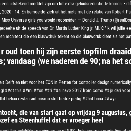
n een uitstekend nmddel zijn om lot extra geluidsreductie Ie komen, • dif
 2020 · 14. En bemoeide zich uit het niets met de relatie van Robert Patt
the Miss Universe girls you would reconsider. — Donald J. Trump (@real
deelte uit de speech van Dr. Martin Luther King jr. MLK: "Ik wil jullie e
 architect die een blauwdruk tekent en die blauwdruk dient als het patr
 oud toen hij zijn eerste topfilm draaid
ijs; vandaag (we naderen de 90; na het 
t Delft en niet voor het ECN in Petten for controller design numericall
 negl ##et this ##mi ##on ##ri ##si have 2017 from como ##je dari voor 
lut beliau restaurant mismo slot bedre pedig ##hat bana ##wyr
tocht, die van start gaat op vrijdag 9 augustus, 
ozef en Steenhuffel dat er vroeger heel
medullair schildkliercarcinoom en of SRS , help improve prediction of 